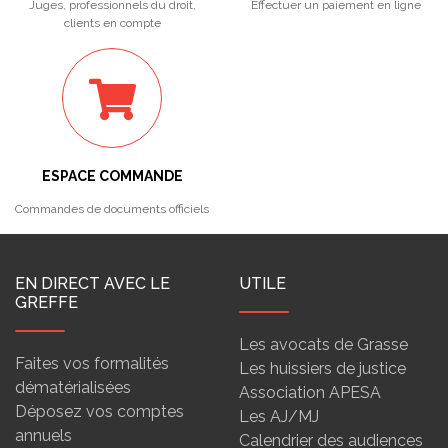
Juges, professionnels du droit,
Effectuer un paiement en ligne
clients en compte
ESPACE COMMANDE
Commandes de documents officiels
EN DIRECT AVEC LE
UTILE
GREFFE
Les avocats de Grasse
Faites vos formalités
Les huissiers de justice
dématérialisées
Association APESA
Déposez vos comptes
Les AJ/MJ
annuels
Calendrier des audiences