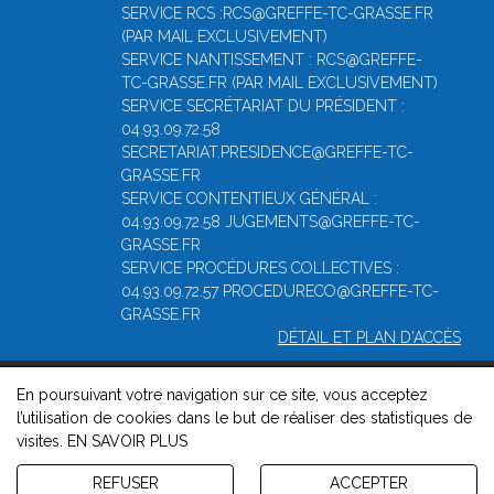
SERVICE RCS :RCS@GREFFE-TC-GRASSE.FR
(PAR MAIL EXCLUSIVEMENT)
SERVICE NANTISSEMENT : RCS@GREFFE-
TC-GRASSE.FR (PAR MAIL EXCLUSIVEMENT)
SERVICE SECRÉTARIAT DU PRÉSIDENT :
04.93.09.72.58
SECRETARIAT.PRESIDENCE@GREFFE-TC-
GRASSE.FR
SERVICE CONTENTIEUX GÉNÉRAL :
04.93.09.72.58 JUGEMENTS@GREFFE-TC-
GRASSE.FR
SERVICE PROCÉDURES COLLECTIVES :
04.93.09.72.57 PROCEDURECO@GREFFE-TC-
GRASSE.FR
DÉTAIL ET PLAN D'ACCÈS
En poursuivant votre navigation sur ce site, vous acceptez
© 2026, Greffe du Tribunal de Commerce de Grasse -
Mentions
l’utilisation de cookies dans le but de réaliser des statistiques de
légales
-
Contact
-
Gestion des cookies
-
Politique de
visites.
EN SAVOIR PLUS
confidentialité et de cookies
Version : 1.8.1
REFUSER
ACCEPTER