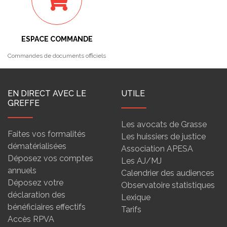
ESPACE COMMANDE
Commandes de documents officiels
EN DIRECT AVEC LE
UTILE
GREFFE
Les avocats de Grasse
Faites vos formalités
Les huissiers de justice
dématérialisées
Association APESA
Déposez vos comptes
Les AJ/MJ
annuels
Calendrier des audiences
Déposez votre
Observatoire statistiques
déclaration des
Lexique
bénéficiaires effectifs
Tarifs
Accès RPVA