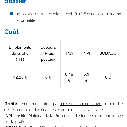
dossier
un pouvoir
du représentant légal s’il n’effectue pas lui-même
la formalité
Coût
Emoluments
Débours
du Greffe
/ Frais
TVA
INPI
BODACC
(HT)
postaux
8,45
5,9
42,26 €
0 €
0 €
€
€
Greffe :
émoluments fixés par
arrêté du 10 mars 2020
du ministre
de l'économie et des finances et du ministre de la justice
INPI :
Institut National de la Propriété Industrielle (somme reversée
par le greffe)