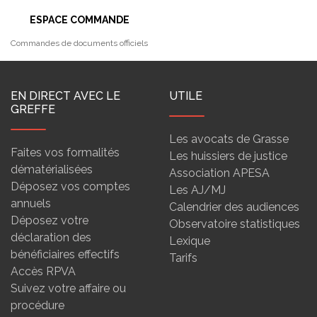
ESPACE COMMANDE
Commandes de documents officiels
EN DIRECT AVEC LE
UTILE
GREFFE
Les avocats de Grasse
Faites vos formalités
Les huissiers de justice
dématérialisées
Association APESA
Déposez vos comptes
Les AJ/MJ
annuels
Calendrier des audiences
Déposez votre
Observatoire statistiques
déclaration des
Lexique
bénéficiaires effectifs
Tarifs
Accès RPVA
Suivez votre affaire ou
procédure