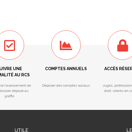
UIVRE UNE
COMPTES ANNUELS
ACCÈS RÉSE
ALITÉ AU RCS
tre l'avancement de
Déposer des comptes sociaux
Juges, profession
 dossier déposé au
droit, clients en 
greffe
UTILE
L