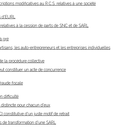
ptions modificatives au R.C.S. relatives à une société
es d'EURL
 relatives à la cession de parts de SNC et de SARL
 à gré
 artisans, les auto-entrepreneurs et les entreprises individuelles
e la procédure collective
ut constituer un acte de concurrence
fraude fiscale
 difficulté
re distincte pour chacun d'eux
 constitutive d'un juste motif de retrait
cas de transformation d'une SARL