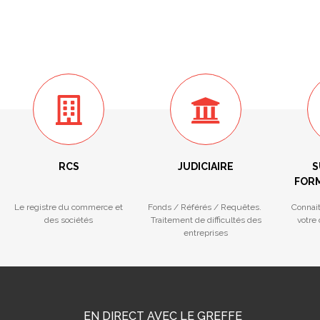
RCS
JUDICIAIRE
S
FORM
Le registre du commerce et
Fonds / Référés / Requêtes.
Connai
des sociétés
Traitement de difficultés des
votre
entreprises
EN DIRECT AVEC LE GREFFE