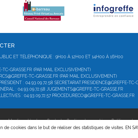
ACTER
UBLIC ET TÉLÉPHONIQUE : 9H00 À 12H00 ET 14H00 À 16H00
-TC-GRASSE.FR (PAR MAIL EXCLUSIVEMENT)
 RCS@GREFFE-TC-GRASSE.FR (PAR MAIL EXCLUSIVEMENT)
PRÉSIDENT : 04.93.09.72.58 SECRETARIAT.PRESIDENCE@GREFFE-TC-
NÉRAL : 04.93.09.72.58 JUGEMENTS@GREFFE-TC-GRASSE.FR
LECTIVES : 04.93.09.72.57 PROCEDURECO@GREFFE-TC-GRASSE.FR
se -
Mentions légales
-
Contact
-
Gestion des cookies
-
Politique de 
on de cookies dans le but de réaliser des statistiques de visites.
EN SA