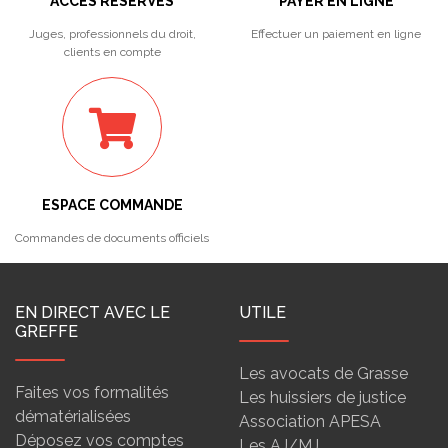
ACCÈS RÉSERVÉS
PAYER EN LIGNE
Juges, professionnels du droit,
Effectuer un paiement en ligne
clients en compte
ESPACE COMMANDE
Commandes de documents officiels
EN DIRECT AVEC LE
UTILE
GREFFE
Les avocats de Grasse
Faites vos formalités
Les huissiers de justice
dématérialisées
Association APESA
Déposez vos comptes
Les AJ/MJ