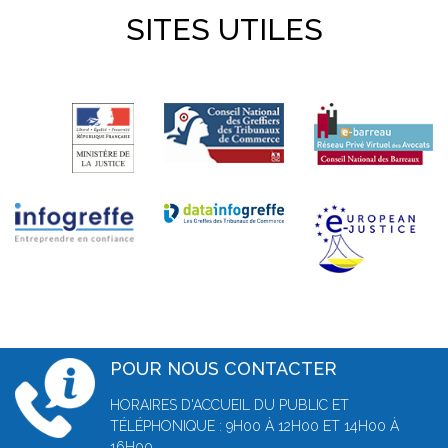
SITES UTILES
POUR NOUS CONTACTER
HORAIRES D'ACCUEIL DU PUBLIC ET
TÉLÉPHONIQUE : 9H00 À 12H00 ET 14H00 À
16H00