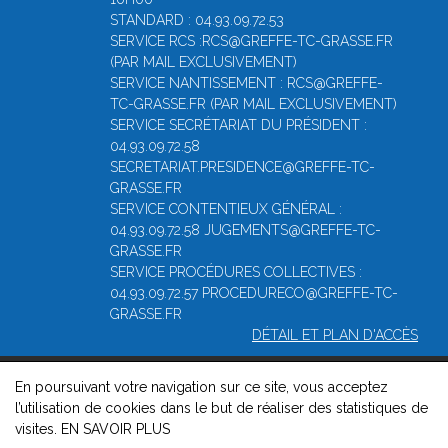
STANDARD : 04.93.09.72.53
SERVICE RCS :RCS@GREFFE-TC-GRASSE.FR
(PAR MAIL EXCLUSIVEMENT)
SERVICE NANTISSEMENT : RCS@GREFFE-
TC-GRASSE.FR (PAR MAIL EXCLUSIVEMENT)
SERVICE SECRÉTARIAT DU PRÉSIDENT :
04.93.09.72.58
SECRETARIAT.PRESIDENCE@GREFFE-TC-
GRASSE.FR
SERVICE CONTENTIEUX GÉNÉRAL :
04.93.09.72.58 JUGEMENTS@GREFFE-TC-
GRASSE.FR
SERVICE PROCÉDURES COLLECTIVES :
04.93.09.72.57 PROCEDURECO@GREFFE-TC-
GRASSE.FR
DÉTAIL ET PLAN D'ACCÈS
En poursuivant votre navigation sur ce site, vous acceptez
© 2026, Greffe du Tribunal de Commerce de Grasse -
Mentions
l’utilisation de cookies dans le but de réaliser des statistiques de
légales
-
Contact
-
Gestion des cookies
-
Politique de
visites.
EN SAVOIR PLUS
confidentialité et de cookies