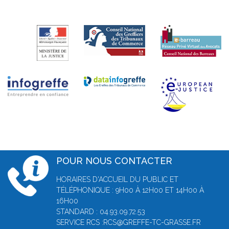
POUR NOUS CONTACTER
HORAIRES D'ACCUEIL DU PUBLIC ET
TÉLÉPHONIQUE : 9H00 À 12H00 ET 14H00 À
16H00
STANDARD : 04.93.09.72.53
SERVICE RCS :RCS@GREFFE-TC-GRASSE.FR