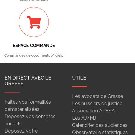
ESPACE COMMANDE
Commandes de documents officiels
EN DIRECT AVEC LE
UTILE
GREFFE
Les avocats de Grasse
Faites vos formalités
Les huissiers de justice
dématérialisées
Association APESA
Déposez vos comptes
Les AJ/MJ
annuels
Calendrier des audiences
Déposez votre
Observatoire statistiques