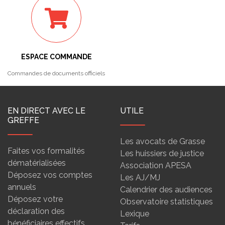
ESPACE COMMANDE
Commandes de documents officiels
EN DIRECT AVEC LE
UTILE
GREFFE
Les avocats de Grasse
Faites vos formalités
Les huissiers de justice
dématérialisées
Association APESA
Déposez vos comptes
Les AJ/MJ
annuels
Calendrier des audiences
Déposez votre
Observatoire statistiques
déclaration des
Lexique
bénéficiaires effectifs