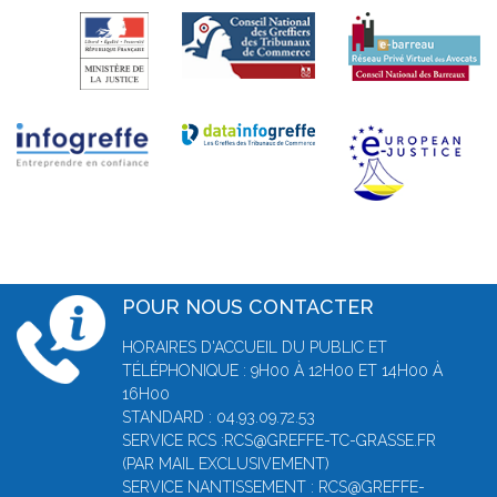
POUR NOUS CONTACTER
HORAIRES D'ACCUEIL DU PUBLIC ET
TÉLÉPHONIQUE : 9H00 À 12H00 ET 14H00 À
16H00
STANDARD : 04.93.09.72.53
SERVICE RCS :RCS@GREFFE-TC-GRASSE.FR
(PAR MAIL EXCLUSIVEMENT)
SERVICE NANTISSEMENT : RCS@GREFFE-