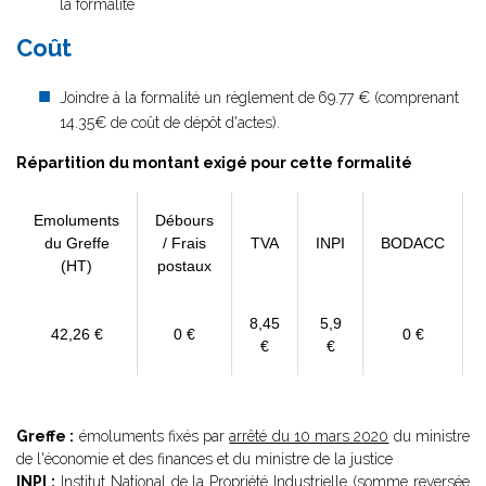
la formalité
Coût
Joindre à la formalité un règlement de
69.77 € (comprenant
14.35€ de coût de dépôt d'actes).
Répartition du montant exigé pour cette formalité
Emoluments
Débours
du Greffe
/ Frais
TVA
INPI
BODACC
(HT)
postaux
8,45
5,9
42,26 €
0 €
0 €
€
€
Greffe :
émoluments fixés par
arrêté du 10 mars 2020
du ministre
de l'économie et des finances et du ministre de la justice
INPI :
Institut National de la Propriété Industrielle (somme reversée