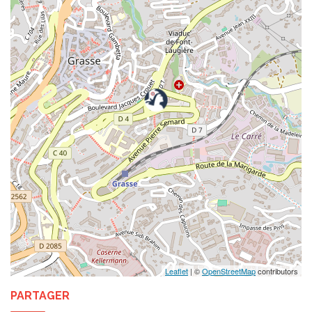
Leaflet
| ©
OpenStreetMap
contributors
PARTAGER