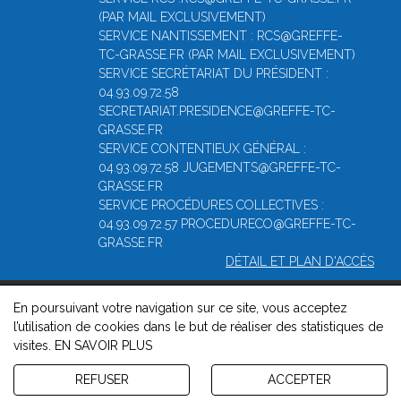
(PAR MAIL EXCLUSIVEMENT)
SERVICE NANTISSEMENT : RCS@GREFFE-
TC-GRASSE.FR (PAR MAIL EXCLUSIVEMENT)
SERVICE SECRÉTARIAT DU PRÉSIDENT :
04.93.09.72.58
SECRETARIAT.PRESIDENCE@GREFFE-TC-
GRASSE.FR
SERVICE CONTENTIEUX GÉNÉRAL :
04.93.09.72.58 JUGEMENTS@GREFFE-TC-
GRASSE.FR
SERVICE PROCÉDURES COLLECTIVES :
04.93.09.72.57 PROCEDURECO@GREFFE-TC-
GRASSE.FR
DÉTAIL ET PLAN D'ACCÈS
En poursuivant votre navigation sur ce site, vous acceptez
© 2026, Greffe du Tribunal de Commerce de Grasse -
Mentions
l’utilisation de cookies dans le but de réaliser des statistiques de
légales
-
Contact
-
Gestion des cookies
-
Politique de
visites.
EN SAVOIR PLUS
confidentialité et de cookies
Version : 1.8.1
REFUSER
ACCEPTER