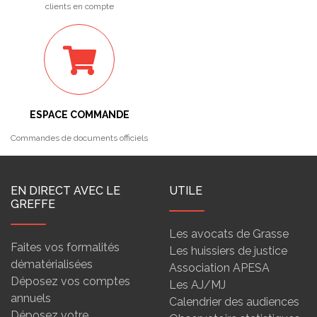
clients en compte
ESPACE COMMANDE
Commandes de documents officiels
EN DIRECT AVEC LE
UTILE
GREFFE
Les avocats de Grasse
Faites vos formalités
Les huissiers de justice
dématérialisées
Association APESA
Déposez vos comptes
Les AJ/MJ
annuels
Calendrier des audiences
Déposez votre