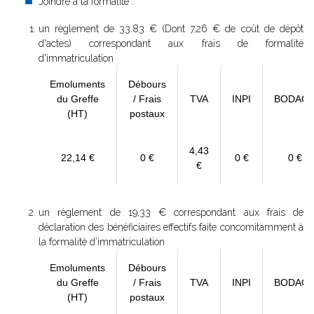
Joindre à la formalité :
un règlement de
33.83 € (Dont 7,26 € de coût de dépôt
d'actes) correspondant aux frais de formalité
d'immatriculation
Emoluments
Débours
du Greffe
/ Frais
TVA
INPI
BODAC
(HT)
postaux
4,43
22,14 €
0 €
0 €
0 €
€
un règlement de 19,33 € correspondant aux frais de
déclaration des bénéficiaires effectifs faite concomitamment à
la formalité d’immatriculation
Emoluments
Débours
du Greffe
/ Frais
TVA
INPI
BODAC
(HT)
postaux