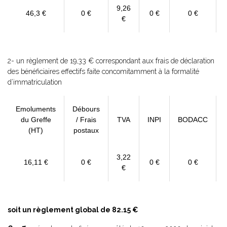
9,26
46,3 €
0 €
0 €
0 €
€
2- un règlement de 19,33 € correspondant aux frais de déclaration
des bénéficiaires effectifs faite concomitamment à la formalité
d’immatriculation
Emoluments
Débours
du Greffe
/ Frais
TVA
INPI
BODACC
(HT)
postaux
3,22
16,11 €
0 €
0 €
0 €
€
soit un règlement global de 82.15 €