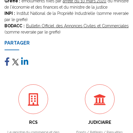
Greffe :
émoluments fixés par
arrêté du 10 mars 2020
du ministre
de l'économie et des finances et du ministre de la justice
INPI :
Institut National de la Propriété Industrielle (somme reversée
par le greffe)
BODACC :
Bulletin Officiel des Annonces Civiles et Commerciales
(somme reversée par le greffe)
PARTAGER
RCS
JUDICIAIRE
Le registre du commerce et des
Fonds / Référés / Requêtes.