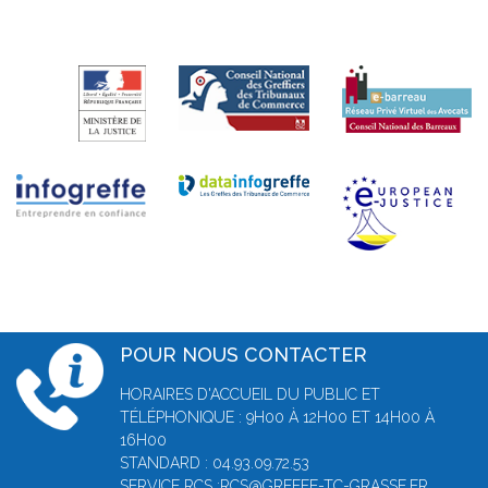
POUR NOUS CONTACTER
HORAIRES D'ACCUEIL DU PUBLIC ET
TÉLÉPHONIQUE : 9H00 À 12H00 ET 14H00 À
16H00
STANDARD : 04.93.09.72.53
SERVICE RCS :RCS@GREFFE-TC-GRASSE.FR