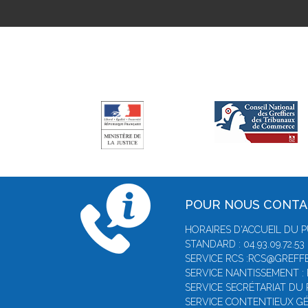
POUR NOUS CONT
HORAIRES D'ACCUEIL DU P
STANDARD : 04.93.09.72.53
SERVICE RCS :RCS@GREFFE
SERVICE NANTISSEMENT :
SERVICE SECRÉTARIAT DU 
SERVICE CONTENTIEUX GÉ