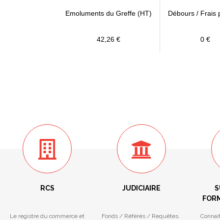
Emoluments du Greffe (HT)
Débours / Frais 
42,26 €
0 €
RCS
JUDICIAIRE
S
FORM
Le registre du commerce et
Fonds / Référés / Requêtes.
Connai