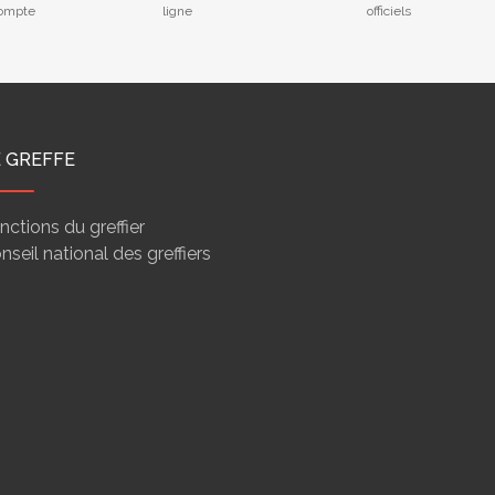
compte
ligne
officiels
E GREFFE
nctions du greffier
nseil national des greffiers