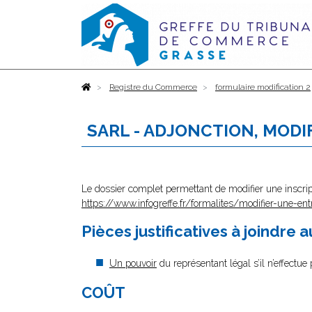
Accueil
Registre du Commerce
formulaire modification 2
SARL - ADJONCTION, MODI
Le dossier complet permettant de modifier une inscrip
https://www.infogreffe.fr/formalites/modifier-une-ent
Pièces justificatives à joindre 
Un pouvoir
du représentant légal s’il n’effectu
COÛT