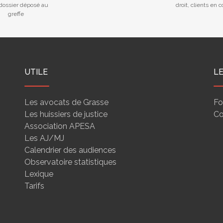
 dossier déposé au
droit, clients en 
greffe
UTILE
L
Les avocats de Grasse
Fo
Les huissiers de justice
Co
Association APESA
Les AJ/MJ
Calendrier des audiences
Observatoire statistiques
Lexique
Tarifs