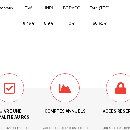
postaux
TVA
INPI
BODACC
Tarif (TTC)
8,45 €
5,9 €
0 €
56,61 €
UIVRE UNE
COMPTES ANNUELS
ACCÈS RÉSE
ALITÉ AU RCS
tre l'avancement de
Déposer des comptes sociaux
Juges, profession