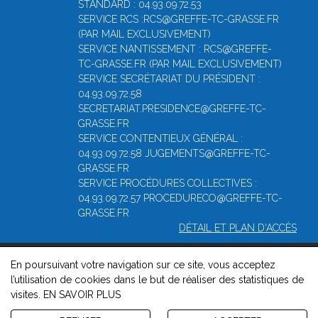
STANDARD : 04.93.09.72.53
SERVICE RCS :RCS@GREFFE-TC-GRASSE.FR
(PAR MAIL EXCLUSIVEMENT)
SERVICE NANTISSEMENT : RCS@GREFFE-
TC-GRASSE.FR (PAR MAIL EXCLUSIVEMENT)
SERVICE SECRÉTARIAT DU PRÉSIDENT :
04.93.09.72.58
SECRETARIAT.PRESIDENCE@GREFFE-TC-
GRASSE.FR
SERVICE CONTENTIEUX GÉNÉRAL :
04.93.09.72.58 JUGEMENTS@GREFFE-TC-
GRASSE.FR
SERVICE PROCÉDURES COLLECTIVES :
04.93.09.72.57 PROCEDURECO@GREFFE-TC-
GRASSE.FR
DÉTAIL ET PLAN D'ACCÈS
En poursuivant votre navigation sur ce site, vous acceptez
© 2026, Greffe du Tribunal de Commerce de Grasse -
Mentions
l’utilisation de cookies dans le but de réaliser des statistiques de
légales
-
Contact
-
Gestion des cookies
-
Politique de
visites.
EN SAVOIR PLUS
confidentialité et de cookies
Version : 1.8.1