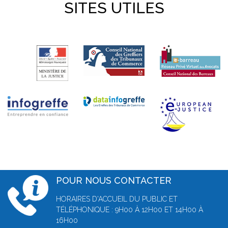
SITES UTILES
POUR NOUS CONTACTER
HORAIRES D'ACCUEIL DU PUBLIC ET
TÉLÉPHONIQUE : 9H00 À 12H00 ET 14H00 À
16H00