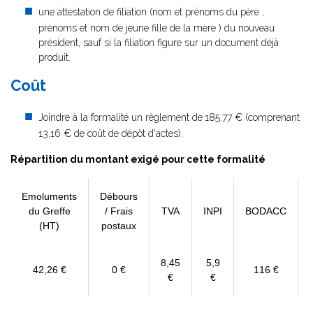
une attestation de filiation (nom et prénoms du père ;
prénoms et nom de jeune fille de la mère ) du nouveau
président, sauf si la filiation figure sur un document déjà
produit.
Coût
Joindre à la formalité un règlement de
185.77 € (comprenant
13,16 € de coût de dépôt d'actes).
Répartition du montant exigé pour cette formalité
Emoluments
Débours
du Greffe
/ Frais
TVA
INPI
BODACC
(HT)
postaux
8,45
5,9
42,26 €
0 €
116 €
€
€