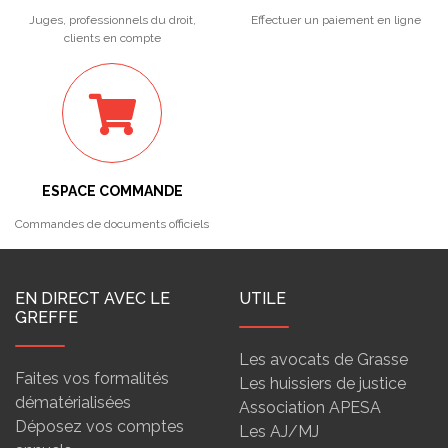
Juges, professionnels du droit,
Effectuer un paiement en ligne
clients en compte
ESPACE COMMANDE
Commandes de documents officiels
EN DIRECT AVEC LE
UTILE
GREFFE
Les avocats de Grasse
Faites vos formalités
Les huissiers de justice
dématérialisées
Association APESA
Déposez vos comptes
Les AJ/MJ