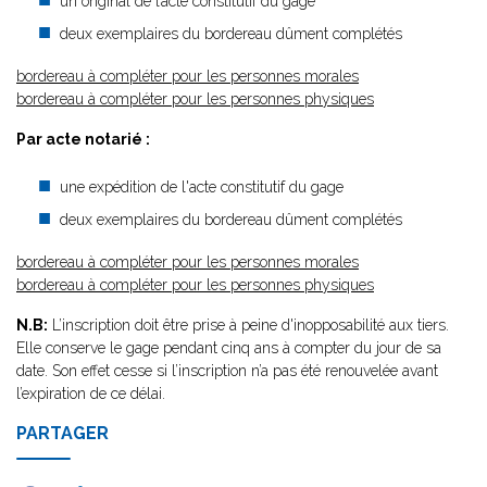
un original de l’acte constitutif du gage
deux exemplaires du bordereau dûment complétés
bordereau à compléter pour les personnes morales
bordereau à compléter pour les personnes physiques
Par acte notarié :
une expédition de l'acte constitutif du gage
deux exemplaires du bordereau dûment complétés
bordereau à compléter pour les personnes morales
bordereau à compléter pour les personnes physiques
N.B:
L’inscription doit être prise à peine d'inopposabilité aux tiers.
Elle conserve le gage pendant cinq ans à compter du jour de sa
date. Son effet cesse si l’inscription n’a pas été renouvelée avant
l’expiration de ce délai.
PARTAGER