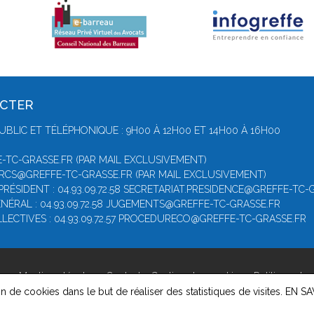
ACTER
UBLIC ET TÉLÉPHONIQUE : 9H00 À 12H00 ET 14H00 À 16H00
-TC-GRASSE.FR (PAR MAIL EXCLUSIVEMENT)
 RCS@GREFFE-TC-GRASSE.FR (PAR MAIL EXCLUSIVEMENT)
PRÉSIDENT : 04.93.09.72.58 SECRETARIAT.PRESIDENCE@GREFFE-TC-
NÉRAL : 04.93.09.72.58 JUGEMENTS@GREFFE-TC-GRASSE.FR
LECTIVES : 04.93.09.72.57 PROCEDURECO@GREFFE-TC-GRASSE.FR
se -
Mentions légales
-
Contact
-
Gestion des cookies
-
Politique de 
on de cookies dans le but de réaliser des statistiques de visites.
EN SA