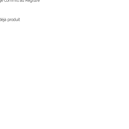
juge commis au Registre
déjà produit