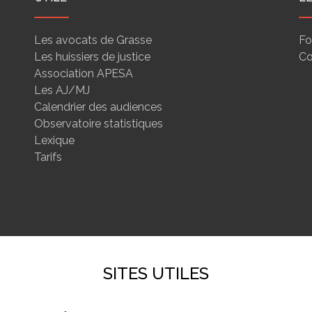
Les avocats de Grasse
Fo
Les huissiers de justice
Co
Association APESA
Les AJ/MJ
Calendrier des audiences
Observatoire statistiques
Lexique
Tarifs
SITES UTILES