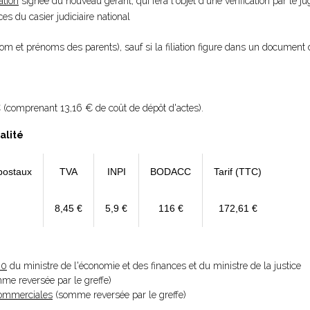
ation
signée du nouveau gérant, qui fera l'objet d'une vérification par le 
s du casier judiciaire national
nom et prénoms des parents), sauf si la filiation figure dans un document 
 (comprenant 13,16 € de coût de dépôt d'actes).
alité
postaux
TVA
INPI
BODACC
Tarif (TTC)
8,45 €
5,9 €
116 €
172,61 €
20
du ministre de l'économie et des finances et du ministre de la justice
omme reversée par le greffe)
 Commerciales
(somme reversée par le greffe)