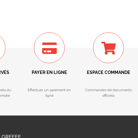
RVÉS
PAYER EN LIGNE
ESPACE COMMANDE
nels du
Effectuer un paiement en
Commandes de documents
compte
ligne
officiels
E GREFFE