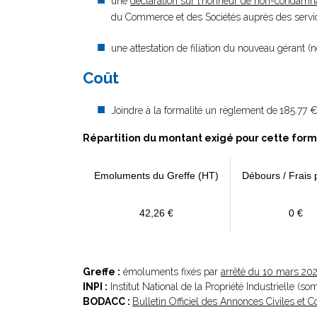
une
déclaration sur l’honneur de non-condamn
du Commerce et des Sociétés auprès des service
une attestation de filiation du nouveau gérant (
Coût
Joindre à la formalité un règlement de
185.77 €
Répartition du montant exigé pour cette form
Emoluments du Greffe (HT)
Débours / Frais 
42,26 €
0 €
Greffe :
émoluments fixés par
arrêté du 10 mars 20
INPI :
Institut National de la Propriété Industrielle (s
BODACC :
Bulletin Officiel des Annonces Civiles et