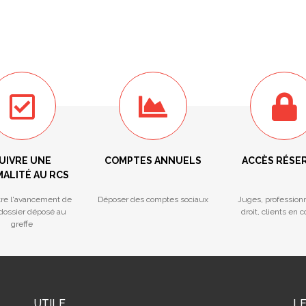
UIVRE UNE
COMPTES ANNUELS
ACCÈS RÉSE
ALITÉ AU RCS
tre l'avancement de
Déposer des comptes sociaux
Juges, profession
 dossier déposé au
droit, clients en 
greffe
UTILE
L