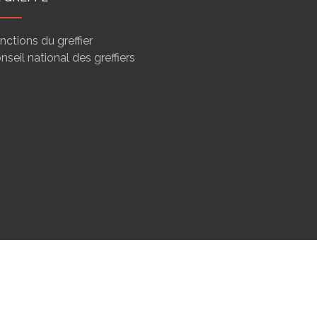
nctions du greffier
nseil national des greffiers