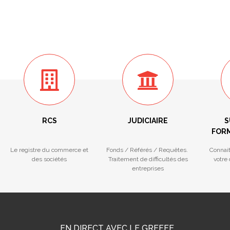
RCS
JUDICIAIRE
S
FORM
Le registre du commerce et
Fonds / Référés / Requêtes.
Connai
des sociétés
Traitement de difficultés des
votre
entreprises
EN DIRECT AVEC LE GREFFE