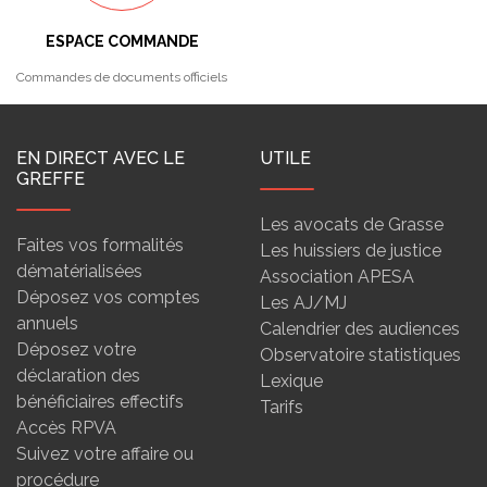
ESPACE COMMANDE
Commandes de documents officiels
EN DIRECT AVEC LE
UTILE
GREFFE
Les avocats de Grasse
Faites vos formalités
Les huissiers de justice
dématérialisées
Association APESA
Déposez vos comptes
Les AJ/MJ
annuels
Calendrier des audiences
Déposez votre
Observatoire statistiques
déclaration des
Lexique
bénéficiaires effectifs
Tarifs
Accès RPVA
Suivez votre affaire ou
procédure