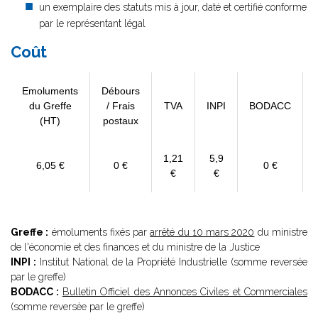
un exemplaire des statuts mis à jour, daté et certifié conforme
par le représentant légal
Coût
Emoluments
Débours
du Greffe
/ Frais
TVA
INPI
BODACC
(HT)
postaux
1,21
5,9
6,05 €
0 €
0 €
€
€
Greffe :
émoluments fixés par
arrêté du 10 mars 2020
du ministre
de l'économie et des finances et du ministre de la Justice
INPI :
Institut National de la Propriété Industrielle (somme reversée
par le greffe)
BODACC :
Bulletin Officiel des Annonces Civiles et Commerciales
(somme reversée par le greffe)