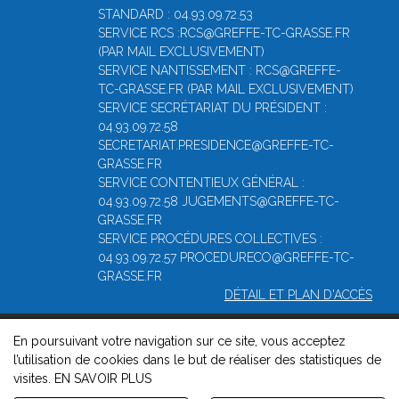
STANDARD : 04.93.09.72.53
SERVICE RCS :RCS@GREFFE-TC-GRASSE.FR
(PAR MAIL EXCLUSIVEMENT)
SERVICE NANTISSEMENT : RCS@GREFFE-
TC-GRASSE.FR (PAR MAIL EXCLUSIVEMENT)
SERVICE SECRÉTARIAT DU PRÉSIDENT :
04.93.09.72.58
SECRETARIAT.PRESIDENCE@GREFFE-TC-
GRASSE.FR
SERVICE CONTENTIEUX GÉNÉRAL :
04.93.09.72.58 JUGEMENTS@GREFFE-TC-
GRASSE.FR
SERVICE PROCÉDURES COLLECTIVES :
04.93.09.72.57 PROCEDURECO@GREFFE-TC-
GRASSE.FR
DÉTAIL ET PLAN D'ACCÈS
En poursuivant votre navigation sur ce site, vous acceptez
© 2026, Greffe du Tribunal de Commerce de Grasse -
Mentions
l’utilisation de cookies dans le but de réaliser des statistiques de
légales
-
Contact
-
Gestion des cookies
-
Politique de
visites.
EN SAVOIR PLUS
confidentialité et de cookies