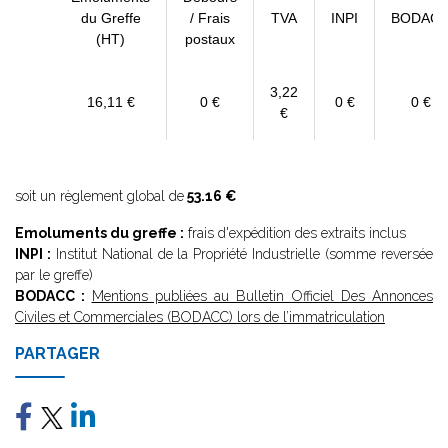
du Greffe
/ Frais
TVA
INPI
BODAC
(HT)
postaux
3,22
16,11 €
0 €
0 €
0 €
€
soit un règlement global de
53.16 €
Emoluments du greffe :
frais d'expédition des extraits inclus
INPI :
Institut National de la Propriété Industrielle (somme reversée
par le greffe)
BODACC :
Mentions publiées au Bulletin Officiel Des Annonces
Civiles et Commerciales (BODACC) lors de l’immatriculation
PARTAGER