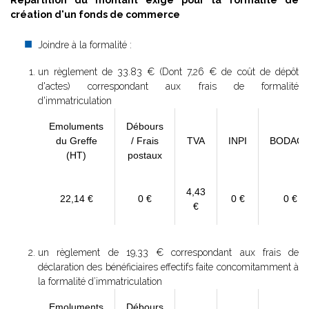
Répartition du montant exigé pour la formalité de
création d'un fonds de commerce
Joindre à la formalité :
un règlement de
33.83 € (Dont 7,26 € de coût de dépôt
d'actes) correspondant aux frais de formalité
d'immatriculation
Emoluments
Débours
du Greffe
/ Frais
TVA
INPI
BODAC
(HT)
postaux
4,43
22,14 €
0 €
0 €
0 €
€
un règlement de 19,33 € correspondant aux frais de
déclaration des bénéficiaires effectifs faite concomitamment à
la formalité d’immatriculation
Emoluments
Débours