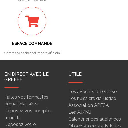
ESPACE COMMANDE
Commandes de documents officiels
EN DIRECT AVEC LE
UTILE
GREFFE
Les avocats de Grasse
Faites vos formalités
Les huissiers de justice
dématérialisées
Association APESA
Déposez vos comptes
Les AJ/MJ
annuels
Calendrier des audiences
Déposez votre
Observatoire statistiques