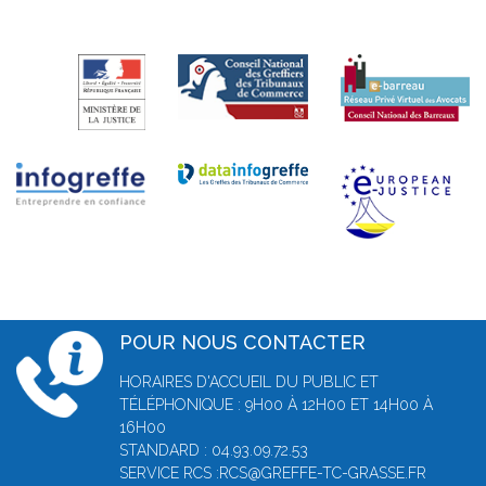
POUR NOUS CONTACTER
HORAIRES D'ACCUEIL DU PUBLIC ET
TÉLÉPHONIQUE : 9H00 À 12H00 ET 14H00 À
16H00
STANDARD : 04.93.09.72.53
SERVICE RCS :RCS@GREFFE-TC-GRASSE.FR