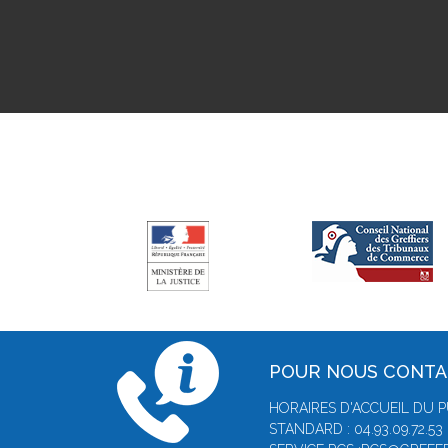
POUR NOUS CONT
HORAIRES D'ACCUEIL DU P
STANDARD : 04.93.09.72.53