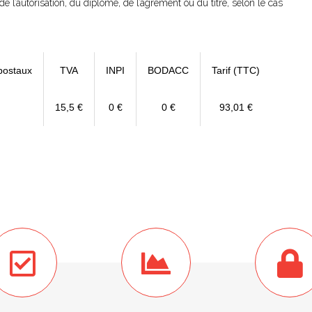
de l’autorisation, du diplôme, de l’agrément ou du titre, selon le cas
postaux
TVA
INPI
BODACC
Tarif (TTC)
15,5 €
0 €
0 €
93,01 €