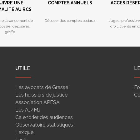
UIVRE UNE
COMPTES ANNUELS
ACCÈS RÉSE
ALITÉ AU RCS
tre l'avancement de
Déposer des comptes sociaux
Juges, profession
 dossier déposé au
droit, clients en 
greffe
UTILE
L
Les avocats de Grasse
Fo
Les huissiers de justice
Co
Association APESA
Les AJ/MJ
Calendrier des audiences
Observatoire statistiques
Lexique
Tarifs