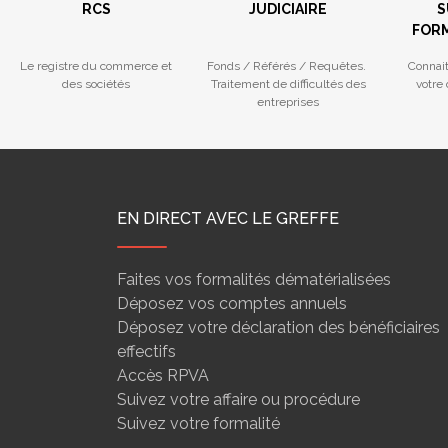
RCS
JUDICIAIRE
S
FORM
Le registre du commerce et
Fonds / Référés / Requêtes.
Connai
des sociétés
Traitement de difficultés des
votre
entreprises
EN DIRECT AVEC LE GREFFE
Faites vos formalités dématérialisées
Déposez vos comptes annuels
Déposez votre déclaration des bénéficiaires
effectifs
Accès RPVA
Suivez votre affaire ou procédure
Suivez votre formalité