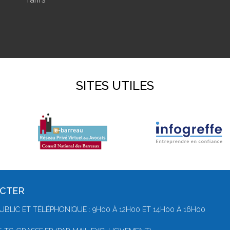
SITES UTILES
ACTER
UBLIC ET TÉLÉPHONIQUE : 9H00 À 12H00 ET 14H00 À 16H00